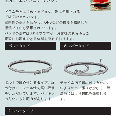
る水上エンジニアリング。
ドラム缶をはじめさまざまな用途に使用される
「MIZUKAMIバンド」。
密閉性の高さを活かし、GPSなどの機器を格納した
漂流ブイにも活用されています。
バンドの基本は3タイプですが、お客様のあらゆるご
要望にお応えできる体制を整えております。
ボルトタイプ
内レバータイプ
ボルトで締め付けるタイプ。締
チャイム内で締め付けるため、
め付け力、シール性で高い評価
缶よりの出っ張りが少なく、運
をいただいています。パッキン
送時にはより機能を発揮しま
の劣化にも対応力があります。
す。
外レバータイプ