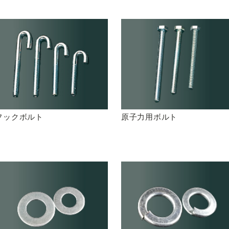
フックボルト
原子力用ボルト