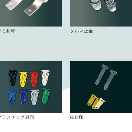
ケミ封印
ダルマ止金
プラスチック封印
鉄封印